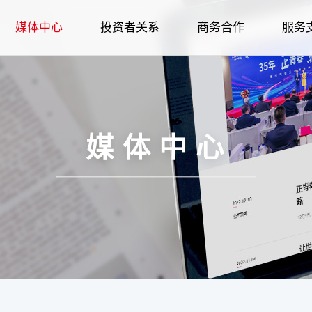
媒体中心
投资者关系
商务合作
服务
荣誉
企业简介
智慧家居
公司新闻
招标采购
金海豚服务
智慧家电
股权管理
人才战略
企业文化
发展历程
公司新闻
个人用户
智慧冷链
品牌故事
供应商合作
智慧家居
股票信息
职业规划
股权管理
报装报修
社会责任
企业荣誉
媒体报道
企业用户
生物医疗
金海豚服务
智慧冷链
信息披露
经销商合作
社会招聘
股票信息
在线建档
企业图腾
招标采购
企业文化
品牌故事
人力资源
报装报修
生物医疗
信息公告
校园招聘
信息披露
呼叫中心
科技创新
合作伙伴
供应商合
社会责
在线
媒体中心