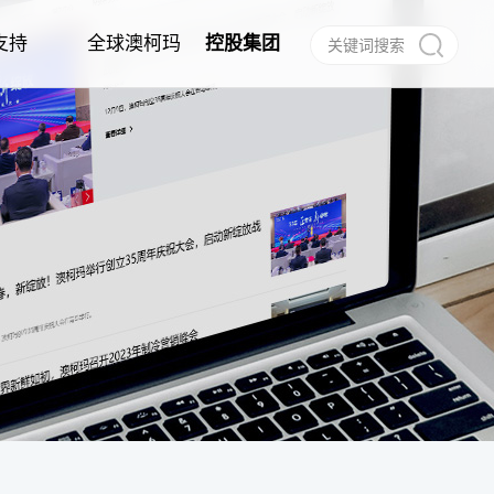
支持
全球澳柯玛
控股集团
作
任
建档
信息公告
经销商合作
电子说明书
合作伙伴
呼叫中心