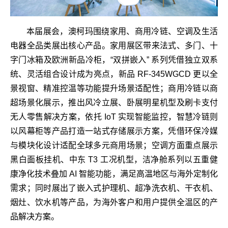
本届展会，澳柯玛围绕家用、商用冷链、空调及生活
电器全品类展出核心产品。家用展区带来法式、多门、十
字门冰箱及欧洲新品冷柜，“双拼嵌入” 系列凭借独立双系
统、灵活组合设计成为亮点，新品 RF-345WGCD 更以全
景视窗、精准控温等功能提升场景适配性；商用冷链以商
超场景化展示，推出风冷立展、卧展明星机型及刷卡支付
无人零售解决方案，依托 IoT 实现智能监控，智慧冷链则
以风幕柜等产品打造一站式存储展示方案，凭借环保冷媒
与模块化设计适配全球多元商用场景；空调方面重点展示
黑白面板挂机、中东 T3 工况机型，洁净舱系列以五重健
康净化技术叠加 AI 智能功能，满足高温地区与海外定制化
需求；同时展出了嵌入式护理机、超净洗衣机、干衣机、
烟灶、饮水机等产品，为海外客户和用户提供全温区的产
品解决方案。